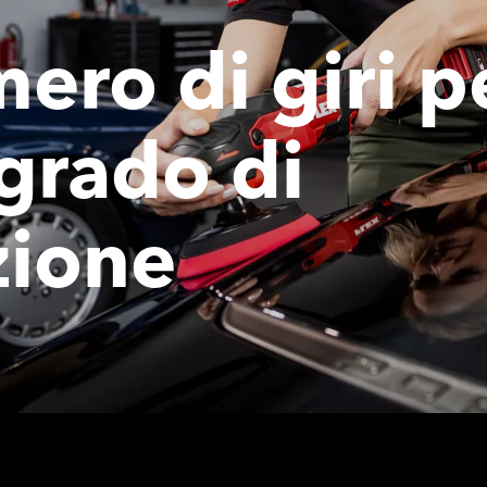
ero di giri p
grado di
zione