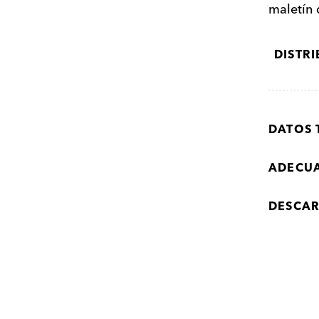
maletín
DISTR
DATOS 
ADECU
DESCA