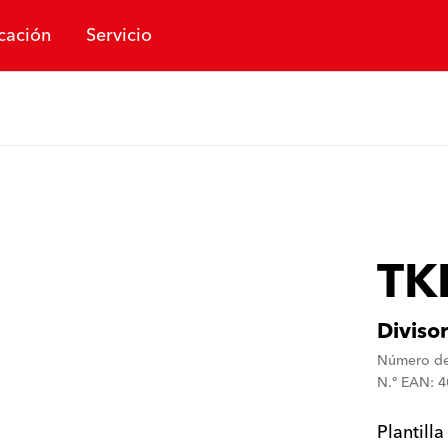
cación
Servicio
TK
Diviso
Número de
N.º EAN: 
Plantill