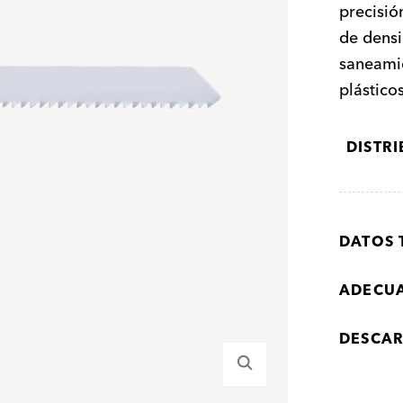
precisió
de densi
saneamie
plástico
DISTR
DATOS 
ADECU
DESCA