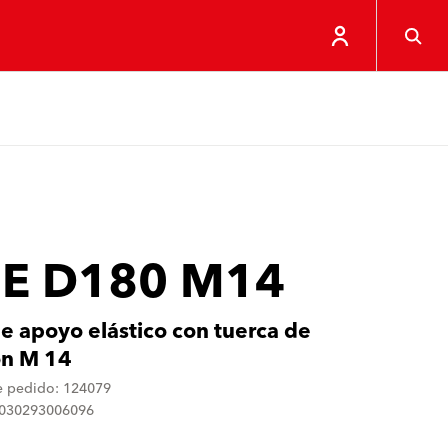
 E D180 M14
de apoyo elástico con tuerca de
ón M 14
 pedido: 124079
4030293006096