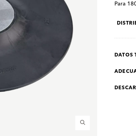
Para 180
DISTR
DATOS 
ADECU
DESCA