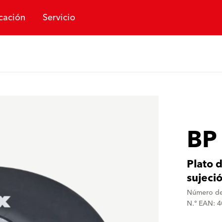
cación
Servicio
BP
Plato 
sujeci
Número de
N.º EAN: 