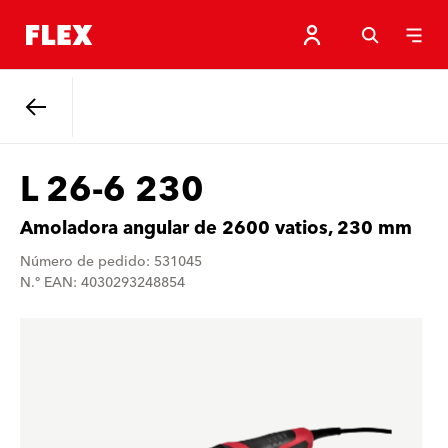
Atrás
L 26-6 230
Amoladora angular de 2600 vatios, 230 mm
Número de pedido: 531045
N.º EAN: 4030293248854