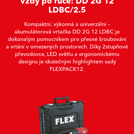
Vždy po ruce: DD 2G 12
LDBC/2.5
Kompaktní, výkonná a univerzální –
akumulátorová vrtačka DD 2G 12 LDBC je
dokonalým pomocníkem pro přesné šroubování
a vrtání v omezených prostorech. Díky 2stupňové
převodovce, LED světlu a ergonomickému
designu je skutečným highlightem sady
FLEXPACK12.