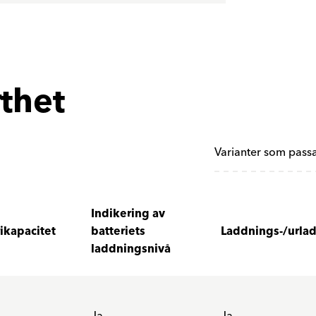
rthet
Varianter som passar
Indikering av
ikapacitet
batteriets
Laddnings-/urla
laddningsnivå