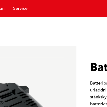
an
Service
Bat
Batterip
urladdni
stänksky
batterie