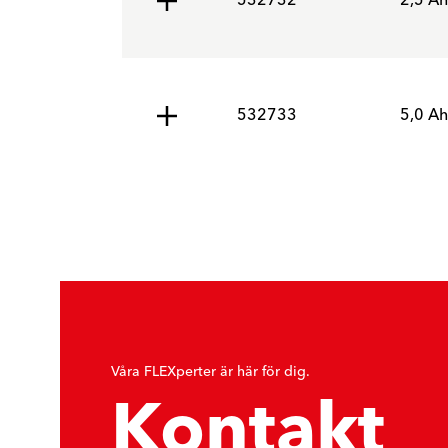
532732
2,5 Ah
532733
5,0 Ah
Våra FLEXperter är här för dig.
Kontakt