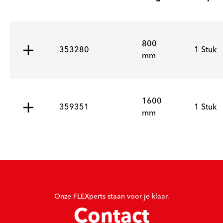
800
353280
1 Stuk
mm
1600
359351
1 Stuk
mm
Onze FLEXperts staan voor je klaar.
Contact