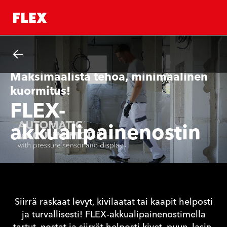
Takaisin.
Maksimaalista tehoa, minimaalinen
kuormitus!
FLEX-
akkualipainenostin
Siirrä raskaat levyt, kivilaatat tai kaapit helposti
ja turvallisesti! FLEX-akkualipainenostimella