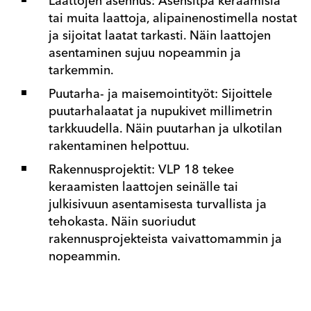
Laattojen asennus: Asensitpa keraamisia
tai muita laattoja, alipainenostimella nostat
ja sijoitat laatat tarkasti. Näin laattojen
asentaminen sujuu nopeammin ja
tarkemmin.
Puutarha- ja maisemointityöt: Sijoittele
puutarhalaatat ja nupukivet millimetrin
tarkkuudella. Näin puutarhan ja ulkotilan
rakentaminen helpottuu.
Rakennusprojektit: VLP 18 tekee
keraamisten laattojen seinälle tai
julkisivuun asentamisesta turvallista ja
tehokasta. Näin suoriudut
rakennusprojekteista vaivattomammin ja
nopeammin.