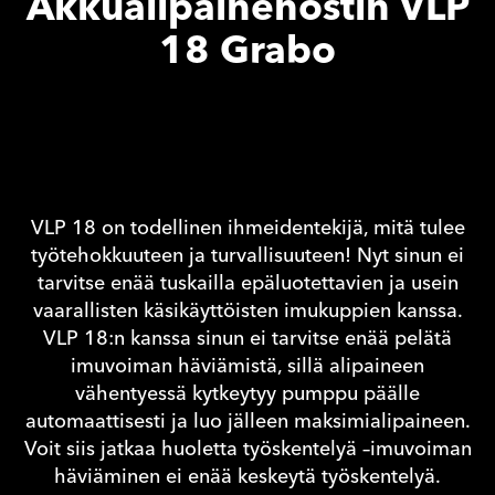
Akkualipainenostin VLP
18 Grabo
VLP 18 on todellinen ihmeidentekijä, mitä tulee
työtehokkuuteen ja turvallisuuteen! Nyt sinun ei
tarvitse enää tuskailla epäluotettavien ja usein
vaarallisten käsikäyttöisten imukuppien kanssa.
VLP 18:n kanssa sinun ei tarvitse enää pelätä
imuvoiman häviämistä, sillä alipaineen
vähentyessä kytkeytyy pumppu päälle
automaattisesti ja luo jälleen maksimialipaineen.
Voit siis jatkaa huoletta työskentelyä –imuvoiman
häviäminen ei enää keskeytä työskentelyä.