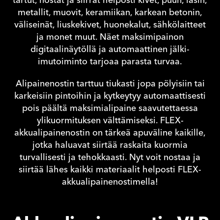
tartut, nostat ja siirrät helposti kivet, puun, lasin,
metallit, muovit, keramiikan, karkean betonin,
väliseinät, liuskekivet, huonekalut, sähkölaitteet
ja monet muut. Näet maksimipainon
digitaalinäytöllä ja automaattinen jälki-
imutoiminto tarjoaa parasta turvaa.
Alipainenostin tarttuu tiukasti jopa pölyisiin tai
karkeisiin pintoihin ja kytkeytyy automaattisesti
pois päältä maksimialipaine saavutettaessa
ylikuormituksen välttämiseksi. FLEX-
akkualipainenostin on tärkeä apuväline kaikille,
jotka haluavat siirtää raskaita kuormia
turvallisesti ja tehokkaasti. Nyt voit nostaa ja
siirtää lähes kaikki materiaalit helposti FLEX-
akkualipainenostimella!