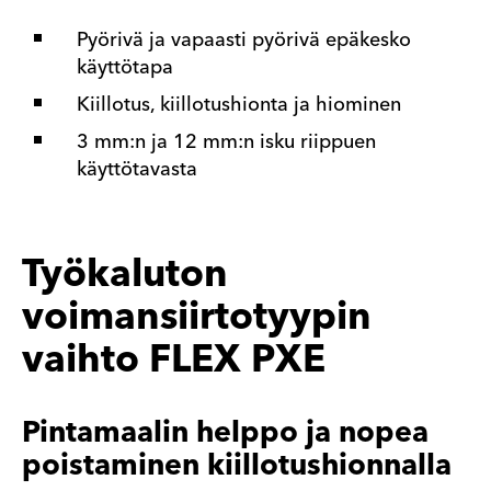
Pyörivä ja vapaasti pyörivä epäkesko
käyttötapa
Kiillotus, kiillotushionta ja hiominen
3 mm:n ja 12 mm:n isku riippuen
käyttötavasta
Työkaluton
voimansiirtotyypin
vaihto FLEX PXE
Pintamaalin helppo ja nopea
poistaminen kiillotushionnalla