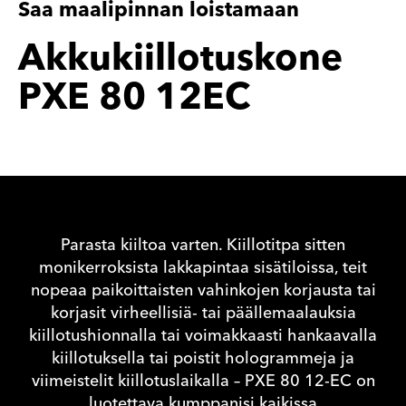
Saa maalipinnan loistamaan
Akkukiillotuskone
PXE 80 12EC
Parasta kiiltoa varten. Kiillotitpa sitten
monikerroksista lakkapintaa sisätiloissa, teit
nopeaa paikoittaisten vahinkojen korjausta tai
korjasit virheellisiä- tai päällemaalauksia
kiillotushionnalla tai voimakkaasti hankaavalla
kiillotuksella tai poistit hologrammeja ja
viimeistelit kiillotuslaikalla – PXE 80 12-EC on
luotettava kumppanisi kaikissa