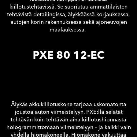
kiillotustehtävissä. Se suoriutuu ammattilaisten
tehtävistä detailingissa, älykkäässä korjauksessa,
autojen korin rakennuksessa sekä ajoneuvojen
maalauksessa.
PXE 80 12-EC
Älykäs akkukiillotuskone tarjoaa uskomatonta
joustoa auton viimeistelyyn. PXE:llä selätät
tehtävän kuin tehtävän aina kiillotushionnasta
hologrammittomaan viimeistelyyn – ja kaikki vain
yhdellä hiomakoneella. Hiomakone vakuuttaa