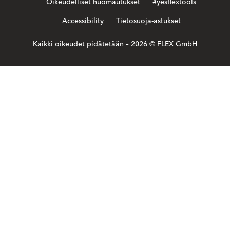
Oikeudelliset huomautukset
#yesflextools
Accessibility
Tietosuoja-astukset
Kaikki oikeudet pidätetään – 2026 © FLEX GmbH