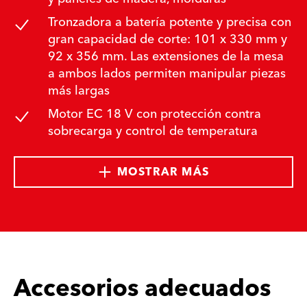
Tronzadora a batería potente y precisa con
gran capacidad de corte: 101 x 330 mm y
92 x 356 mm. Las extensiones de la mesa
a ambos lados permiten manipular piezas
más largas
Motor EC 18 V con protección contra
sobrecarga y control de temperatura
MOSTRAR MÁS
Accesorios adecuados