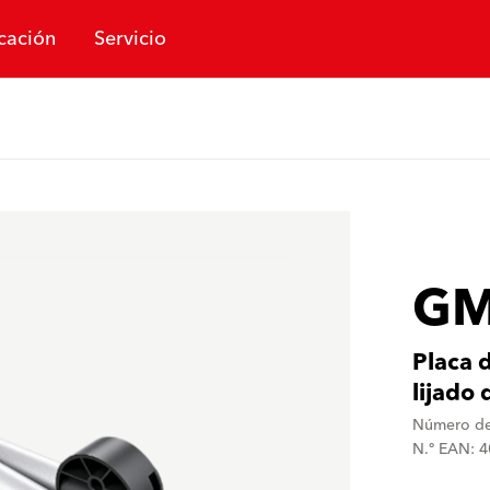
cación
Servicio
GM
Placa 
lijado
Número de
N.º EAN: 