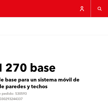
 270 base
de base para un sistema móvil de
 de paredes y techos
 pedido: 530593
4030293244337