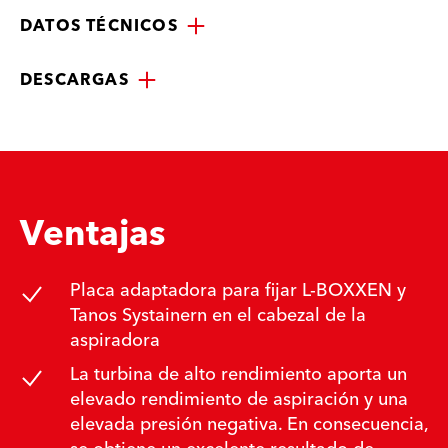
DATOS TÉCNICOS
DESCARGAS
Ventajas
Placa adaptadora para fijar L-BOXXEN y
Tanos Systainern en el cabezal de la
aspiradora
La turbina de alto rendimiento aporta un
elevado rendimiento de aspiración y una
elevada presión negativa. En consecuencia,