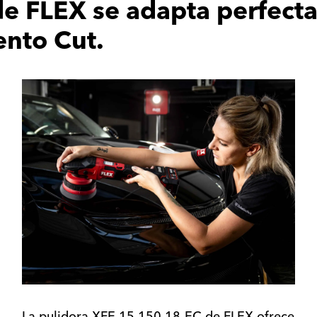
e FLEX se adapta perfect
ento Cut.
La pulidora XFE 15 150 18-EC de FLEX ofrece