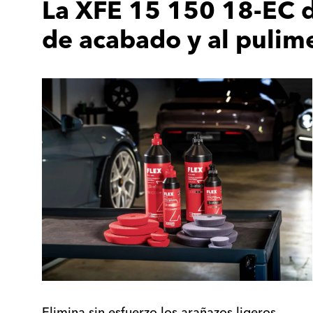
La XFE 15 150 18-EC d
de acabado y al pulim
Elimina sin esfuerzo los arañazos ligeros,