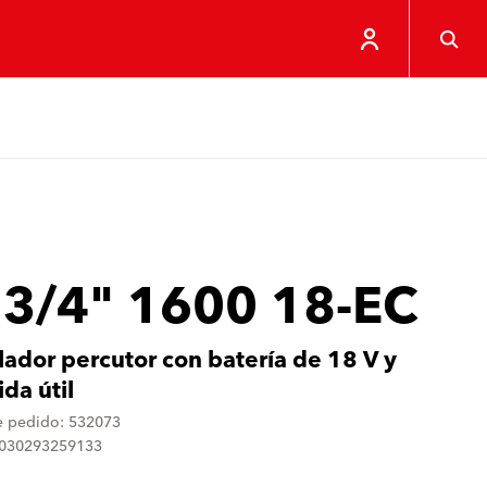
 3/4" 1600 18-EC
lador percutor con batería de 18 V y
ida útil
 pedido: 532073
4030293259133