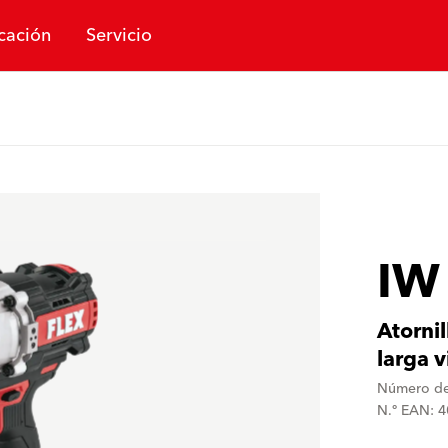
cación
Servicio
IW
Atornil
larga v
Número de
N.º EAN: 