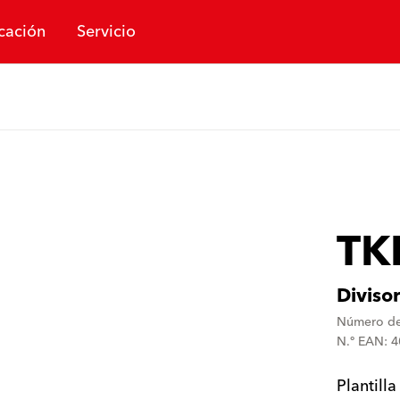
cación
Servicio
TK
Diviso
Número de
N.º EAN: 
Plantill