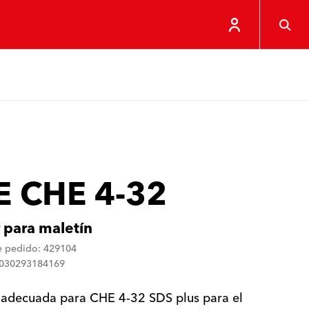
E CHE 4-32
r para maletín
 pedido: 429104
4030293184169
a adecuada para CHE 4-32 SDS plus para el