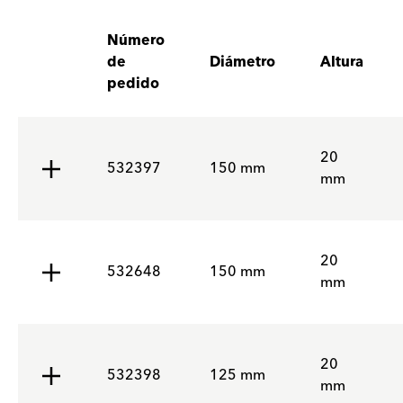
Número
de
Diámetro
Altura
pedido
20
532397
150 mm
mm
20
532648
150 mm
mm
20
532398
125 mm
mm