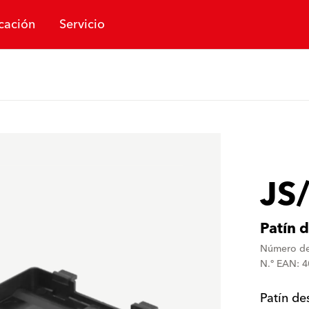
cación
Servicio
JS
Patín 
Número de
N.º EAN: 
Patín de