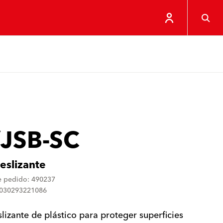
/JSB-SC
deslizante
 pedido: 490237
4030293221086
slizante de plástico para proteger superficies