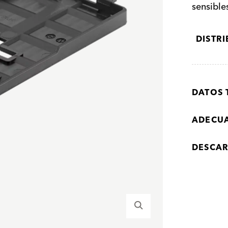
sensible
DISTR
DATOS 
ADECU
DESCA