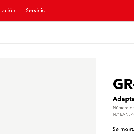
cación
Servicio
GR
Adapta
Número de
N.º EAN: 
Se monta