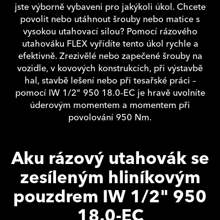
jste výborně vybaveni pro jakýkoli úkol. Chcete
povolit nebo utáhnout šrouby nebo matice s
vysokou utahovací silou? Pomocí rázového
utahováku FLEX vyřídíte tento úkol rychle a
efektivně. Zrezivělé nebo zapečené šrouby na
vozidle, v kovových konstrukcích, při výstavbě
hal, stavbě lešení nebo při tesařské práci –
pomocí IW 1/2" 950 18.0-EC je hravě uvolníte
úderovým momentem a momentem při
povolování 950 Nm.
Aku rázový utahovák se
zesíleným hliníkovým
pouzdrem IW 1/2" 950
18.0-EC