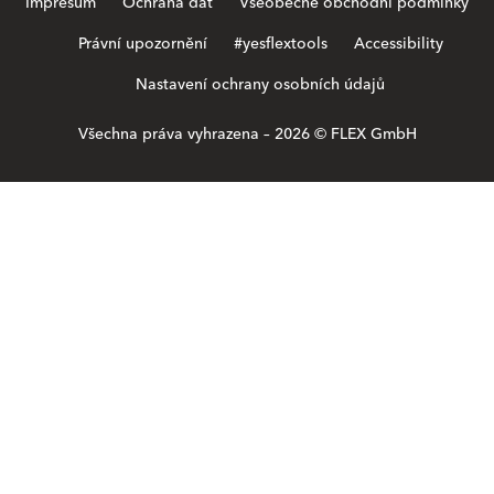
Impresum
Ochrana dat
Všeobecné obchodní podmínky
Právní upozornění
#yesflextools
Accessibility
Nastavení ochrany osobních údajů
Všechna práva vyhrazena – 2026 © FLEX GmbH