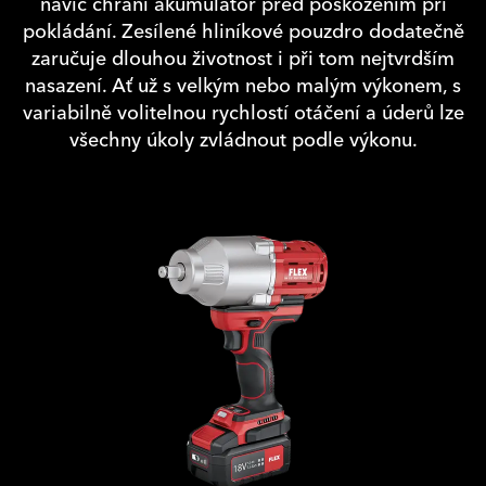
navíc chrání akumulátor před poškozením při
pokládání. Zesílené hliníkové pouzdro dodatečně
zaručuje dlouhou životnost i při tom nejtvrdším
nasazení. Ať už s velkým nebo malým výkonem, s
variabilně volitelnou rychlostí otáčení a úderů lze
všechny úkoly zvládnout podle výkonu.