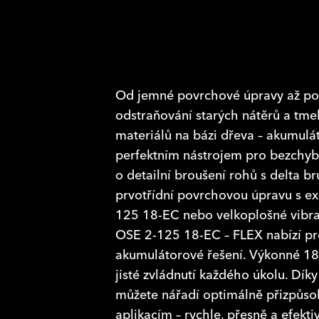
Od jemné povrchové úpravy až po
odstraňování starých nátěrů a tme
materiálů na bázi dřeva – akumulá
perfektním nástrojem pro bezchybn
o detailní broušení rohů s delta 
prvotřídní povrchovou úpravu s e
125 18-EC nebo velkoplošné vibra
OSE 2-125 18-EC – FLEX nabízí pr
akumulátorové řešení. Výkonné 18
jisté zvládnutí každého úkolu. Díky
můžete nářadí optimálně přizpůso
aplikacím – rychle, přesně a efekti