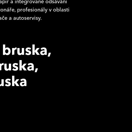
papír a integrované odsávání
tonáře, profesionály v oblasti
če a autoservisy.
 bruska,
ruska,
uska