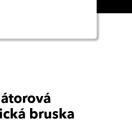
átorová
ická bruska