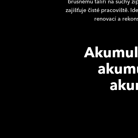
brusnému talíři na suchý zi
zajišťuje čisté pracoviště. I
renovací a rekon
Akumulá
akumu
aku