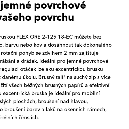
 jemné povrchové
vašeho povrchu
bruskou FLEX ORE 2-125 18-EC můžete bez
o, barvu nebo kov a dosáhnout tak dokonalého
 rotační pohyb se zdvihem 2 mm zajišťuje
rábání a drážek, ideální pro jemné povrchové
 regulaci otáček lze aku excentrickou brusku
 danému úkolu. Brusný talíř na suchý zip s více
ití všech běžných brusných papírů a efektivní
 excentrická bruska je ideální pro mobilní
islých plochách, broušení nad hlavou,
ro broušení barev a laků na okenních rámech,
řešních římsách.