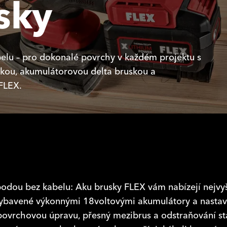
sky
elu – pro dokonalé povrchy v každém projektu s
kou, akumulátorovou delta bruskou a
FLEX.
dou bez kabelu: Aku brusky FLEX vám nabízejí nejvyšší
ybavené výkonnými 18voltovými akumulátory a nastavi
ovrchovou úpravu, přesný mezibrus a odstraňování sta