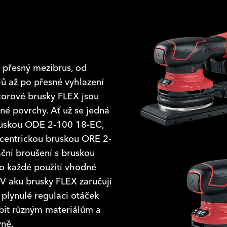
 přesný mezibrus, od
lů až po přesné vyhlazení
torové brusky FLEX jsou
é povrchy. Ať už se jedná
bruskou ODE 2-100 18-EC,
xcentrickou bruskou ORE 2-
ční broušení s bruskou
o každé použití vhodné
V aku brusky FLEX zaručují
 plynulé regulaci otáček
bit různým materiálům a
vně.