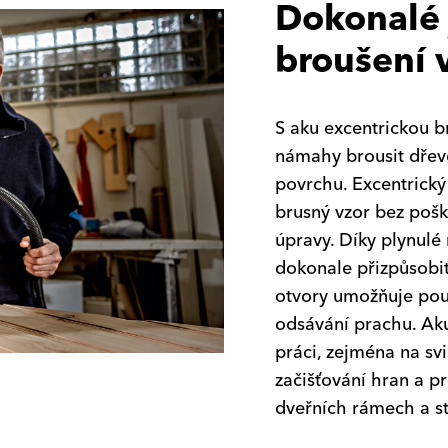
Dokonalé
broušení 
S aku excentrickou 
námahy brousit dřev
povrchu. Excentrický
brusný vzor bez pošk
úpravy. Díky plynulé
dokonale přizpůsobit
otvory umožňuje použ
odsávání prachu. Aku
práci, zejména na sv
začišťování hran a p
dveřních rámech a st