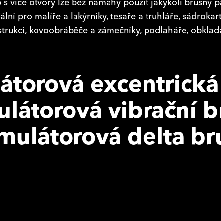
p s více otvory lze bez námahy použít jakýkoli brusný 
deální pro malíře a lakýrníky, tesaře a truhláře, sádrokar
strukcí, kovoobráběče a zámečníky, podlaháře, obklada
torová excentrická
látorová vibrační b
mulátorová delta br