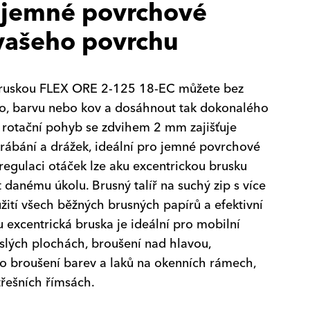
 jemné povrchové
vašeho povrchu
bruskou FLEX ORE 2-125 18-EC můžete bez
o, barvu nebo kov a dosáhnout tak dokonalého
 rotační pohyb se zdvihem 2 mm zajišťuje
rábání a drážek, ideální pro jemné povrchové
 regulaci otáček lze aku excentrickou brusku
 danému úkolu. Brusný talíř na suchý zip s více
ití všech běžných brusných papírů a efektivní
 excentrická bruska je ideální pro mobilní
islých plochách, broušení nad hlavou,
ro broušení barev a laků na okenních rámech,
řešních římsách.