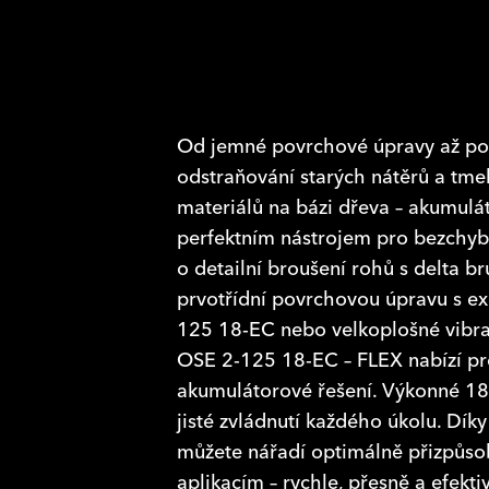
Od jemné povrchové úpravy až po
odstraňování starých nátěrů a tme
materiálů na bázi dřeva – akumulá
perfektním nástrojem pro bezchybn
o detailní broušení rohů s delta 
prvotřídní povrchovou úpravu s e
125 18-EC nebo velkoplošné vibra
OSE 2-125 18-EC – FLEX nabízí pr
akumulátorové řešení. Výkonné 18
jisté zvládnutí každého úkolu. Díky
můžete nářadí optimálně přizpůso
aplikacím – rychle, přesně a efekti