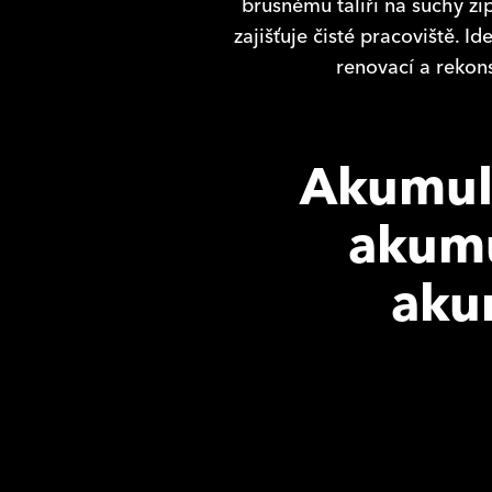
brusnému talíři na suchý zi
zajišťuje čisté pracoviště. I
renovací a rekon
Akumulá
akumu
aku