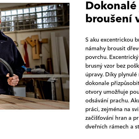
Dokonalé
broušení 
S aku excentrickou 
námahy brousit dřev
povrchu. Excentrický
brusný vzor bez pošk
úpravy. Díky plynulé
dokonale přizpůsobit
otvory umožňuje použ
odsávání prachu. Aku
práci, zejména na sv
začišťování hran a p
dveřních rámech a st