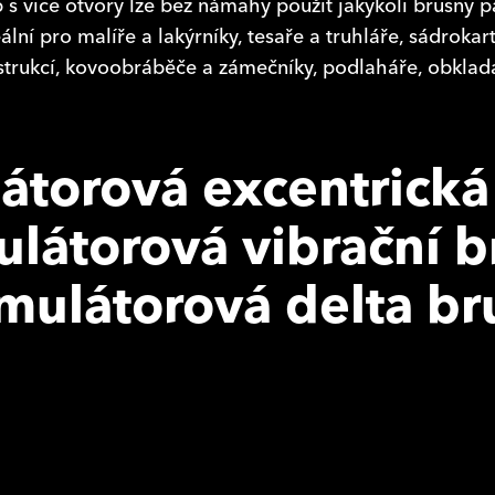
p s více otvory lze bez námahy použít jakýkoli brusný 
deální pro malíře a lakýrníky, tesaře a truhláře, sádrokar
strukcí, kovoobráběče a zámečníky, podlaháře, obklada
torová excentrická
látorová vibrační b
mulátorová delta br