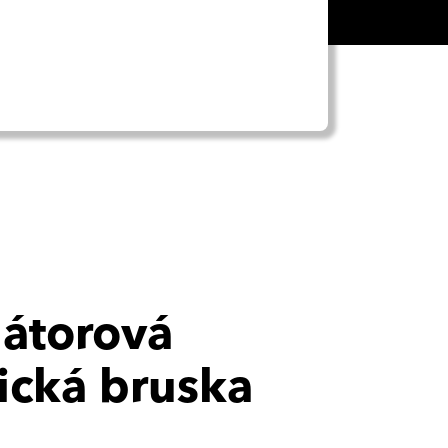
átorová
ická bruska