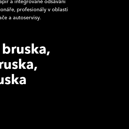
papír a integrované odsávání
tonáře, profesionály v oblasti
če a autoservisy.
 bruska,
ruska,
uska