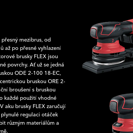
 přesný mezibrus, od
lů až po přesné vyhlazení
torové brusky FLEX jsou
é povrchy. Ať už se jedná
bruskou ODE 2-100 18-EC,
xcentrickou bruskou ORE 2-
ční broušení s bruskou
o každé použití vhodné
V aku brusky FLEX zaručují
 plynulé regulaci otáček
bit různým materiálům a
vně.