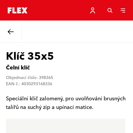
Zpět
Klíč 35x5
Čelní klíč
Objednací číslo: 398365
EAN č.: 4030293168336
Speciální klíč zalomený, pro uvolňování brusných
talířů na suchý zip a upínací matice.