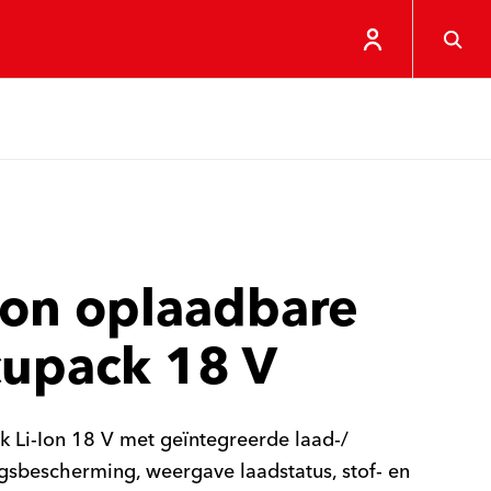
Ion oplaadbare
cupack 18 V
 Li-Ion 18 V met geïntegreerde laad-/
gsbescherming, weergave laadstatus, stof- en