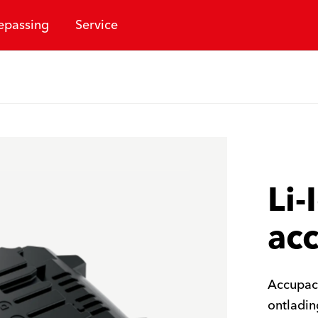
epassing
Service
Li-
ac
Accupack
ontladin