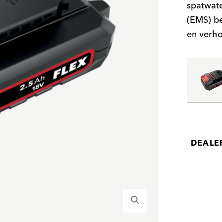
spatwat
(EMS) be
en verho
DEALE