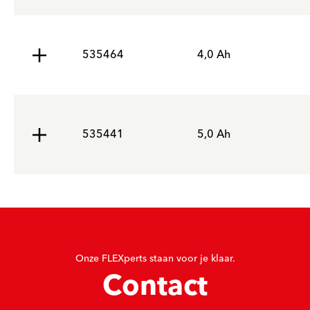
535464
4,0 Ah
535441
5,0 Ah
Onze FLEXperts staan voor je klaar.
Contact