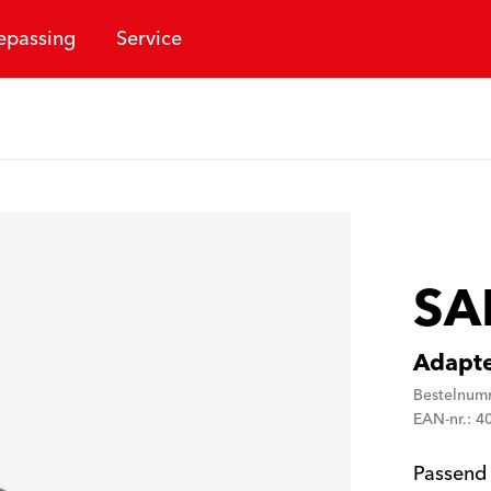
epassing
Service
SA
Adapt
Bestelnum
EAN-nr.: 
Passend 