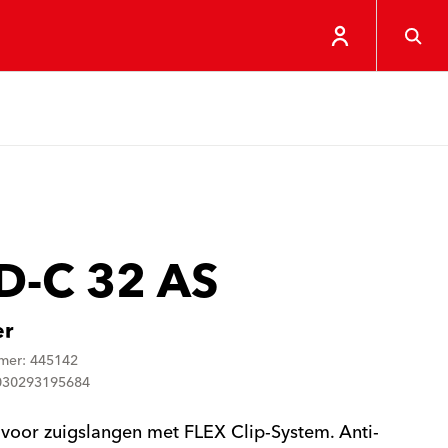
D-C 32 AS
er
mer: 445142
4030293195684
voor zuigslangen met FLEX Clip-System. Anti-