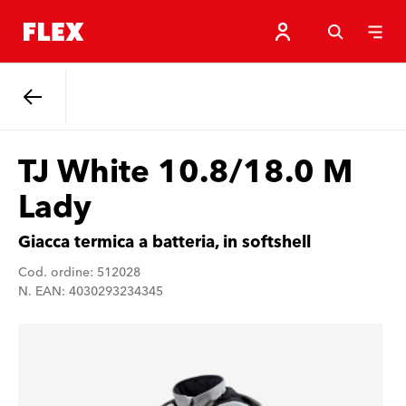
Indietro
TJ White 10.8/18.0 M
Lady
Giacca termica a batteria, in softshell
Cod. ordine: 512028
N. EAN: 4030293234345