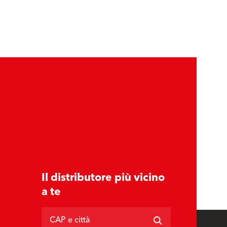
Il distributore più vicino
a te
CAP e città