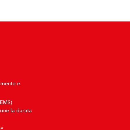
imento e
(EMS)
one la durata
2“