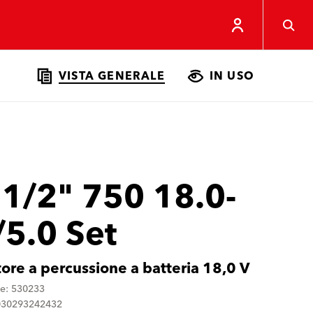
VISTA GENERALE
IN USO
 1/2" 750 18.0-
/5.0 Set
tore a percussione a batteria 18,0 V
ne: 530233
030293242432