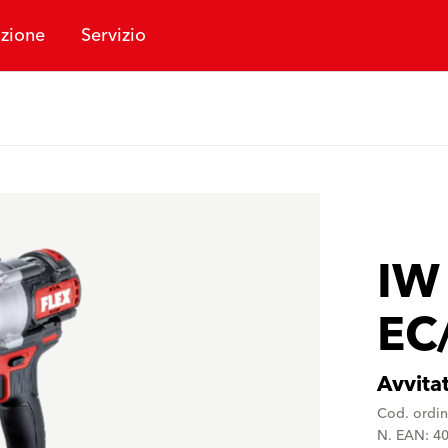
zione
Servizio
IW
EC
Avvita
Cod. ordi
N. EAN: 4