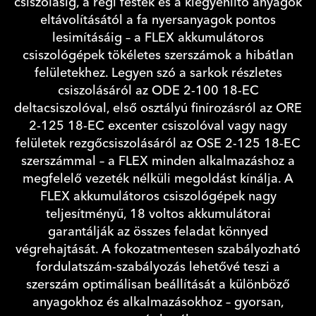
csiszolásig, a régi festék és a kiegyenlítő anyagok
eltávolításától a fa nyersanyagok pontos
lesimításáig – a FLEX akkumulátoros
csiszológépek tökéletes szerszámok a hibátlan
felületekhez. Legyen szó a sarkok részletes
csiszolásáról az ODE 2-100 18-EC
deltacsiszolóval, első osztályú finírozásról az ORE
2-125 18-EC excenter csiszolóval vagy nagy
felületek rezgőcsiszolásáról az OSE 2-125 18-EC
szerszámmal – a FLEX minden alkalmazáshoz a
megfelelő vezeték nélküli megoldást kínálja. A
FLEX akkumulátoros csiszológépek nagy
teljesítményű, 18 voltos akkumulátorai
garantálják az összes feladat könnyed
végrehajtását. A fokozatmentesen szabályozható
fordulatszám-szabályozás lehetővé teszi a
szerszám optimálisan beállítását a különböző
anyagokhoz és alkalmazásokhoz – gyorsan,