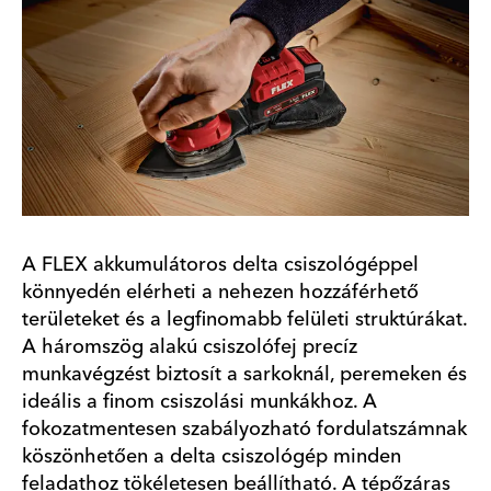
A FLEX akkumulátoros delta csiszológéppel
könnyedén elérheti a nehezen hozzáférhető
területeket és a legfinomabb felületi struktúrákat.
A háromszög alakú csiszolófej precíz
munkavégzést biztosít a sarkoknál, peremeken és
ideális a finom csiszolási munkákhoz. A
fokozatmentesen szabályozható fordulatszámnak
köszönhetően a delta csiszológép minden
feladathoz tökéletesen beállítható. A tépőzáras