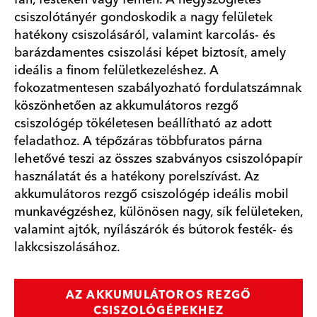
csiszolótányér gondoskodik a nagy felületek
hatékony csiszolásáról, valamint karcolás- és
barázdamentes csiszolási képet biztosít, amely
ideális a finom felületkezeléshez. A
fokozatmentesen szabályozható fordulatszámnak
köszönhetően az akkumulátoros rezgő
csiszológép tökéletesen beállítható az adott
feladathoz. A tépőzáras többfuratos párna
lehetővé teszi az összes szabványos csiszolópapír
használatát és a hatékony porelszívást. Az
akkumulátoros rezgő csiszológép ideális mobil
munkavégzéshez, különösen nagy, sík felületeken,
valamint ajtók, nyílászárók és bútorok festék- és
lakkcsiszolásához.
AZ AKKUMULÁTOROS REZGŐ
CSISZOLÓGÉPEKHEZ