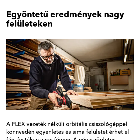
Egyöntetű eredmények nagy
felületeken
A FLEX vezeték nélküli orbitális csiszológéppel
könnyedén egyenletes és sima felületet érhet el
fán, festéken vagy fémen. A négyszögletes