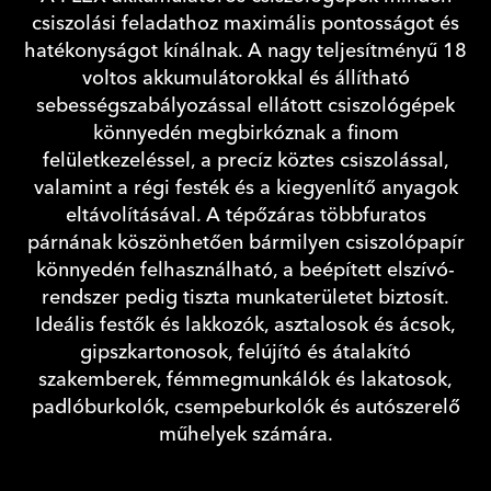
csiszolási feladathoz maximális pontosságot és
hatékonyságot kínálnak. A nagy teljesítményű 18
voltos akkumulátorokkal és állítható
sebességszabályozással ellátott csiszológépek
könnyedén megbirkóznak a finom
felületkezeléssel, a precíz köztes csiszolással,
valamint a régi festék és a kiegyenlítő anyagok
eltávolításával. A tépőzáras többfuratos
párnának köszönhetően bármilyen csiszolópapír
könnyedén felhasználható, a beépített elszívó-
rendszer pedig tiszta munkaterületet biztosít.
Ideális festők és lakkozók, asztalosok és ácsok,
gipszkartonosok, felújító és átalakító
szakemberek, fémmegmunkálók és lakatosok,
padlóburkolók, csempeburkolók és autószerelő
műhelyek számára.