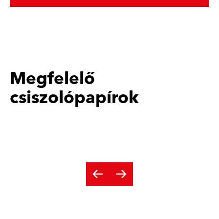
Megfelelő
csiszolópapírok