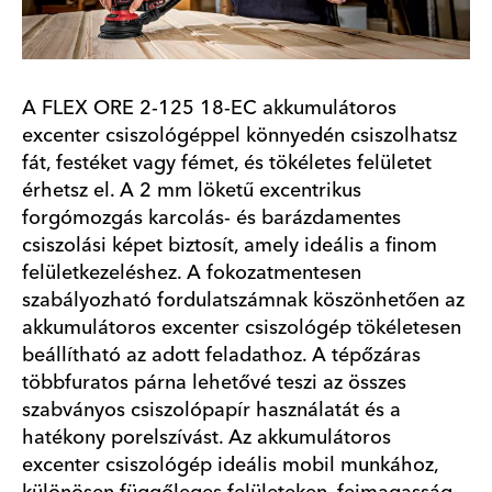
A FLEX ORE 2-125 18-EC akkumulátoros
excenter csiszológéppel könnyedén csiszolhatsz
fát, festéket vagy fémet, és tökéletes felületet
érhetsz el. A 2 mm löketű excentrikus
forgómozgás karcolás- és barázdamentes
csiszolási képet biztosít, amely ideális a finom
felületkezeléshez. A fokozatmentesen
szabályozható fordulatszámnak köszönhetően az
akkumulátoros excenter csiszológép tökéletesen
beállítható az adott feladathoz. A tépőzáras
többfuratos párna lehetővé teszi az összes
szabványos csiszolópapír használatát és a
hatékony porelszívást. Az akkumulátoros
excenter csiszológép ideális mobil munkához,