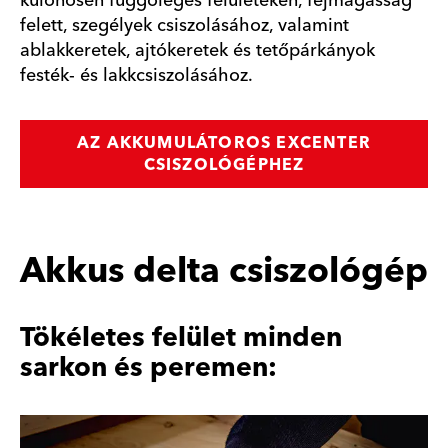
különösen függőleges felületeken, fejmagasság
felett, szegélyek csiszolásához, valamint
ablakkeretek, ajtókeretek és tetőpárkányok
festék- és lakkcsiszolásához.
AZ AKKUMULÁTOROS EXCENTER
CSISZOLÓGÉPHEZ
Akkus delta csiszológép
Tökéletes felület minden
sarkon és peremen: