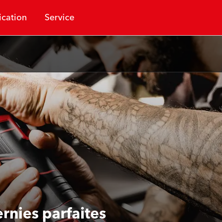
ication
Service
rnies parfaites