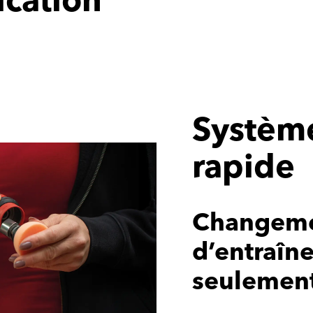
ication
Systèm
rapide
Changeme
d’entraîn
seulemen