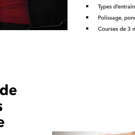
Types d’entraîn
Polissage, pon
Courses de 3 m
ide
s
e