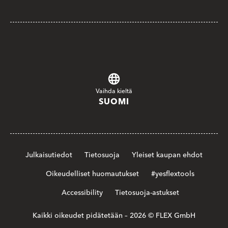
Vaihda kieltä
SUOMI
Julkaisutiedot
Tietosuoja
Yleiset kaupan ehdot
Oikeudelliset huomautukset
#yesflextools
Accessibility
Tietosuoja-astukset
Kaikki oikeudet pidätetään – 2026 © FLEX GmbH