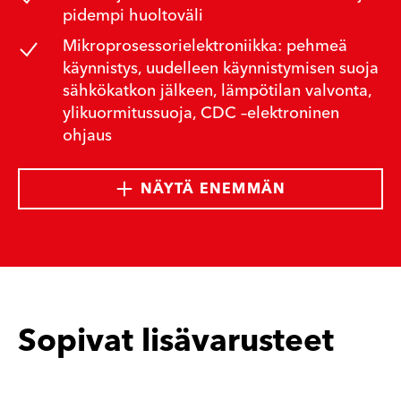
pidempi huoltoväli
Mikroprosessorielektroniikka: pehmeä
käynnistys, uudelleen käynnistymisen suoja
sähkökatkon jälkeen, lämpötilan valvonta,
ylikuormitussuoja, CDC –elektroninen
ohjaus
NÄYTÄ ENEMMÄN
Sopivat lisävarusteet