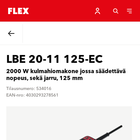
Takaisin.
LBE 20-11 125-EC
2000 W kulmahiomakone jossa säädettävä
nopeus, sekä jarru, 125 mm
Tilausnumero: 534016
EAN-nro: 4030293278561