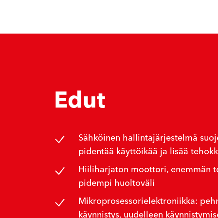
Edut
Sähköinen hallintajärjestelmä suoj
pidentää käyttöikää ja lisää tehok
Hiiliharjaton moottori, enemmän t
pidempi huoltoväli
Mikroprosessorielektroniikka: pe
käynnistys, uudelleen käynnistymis