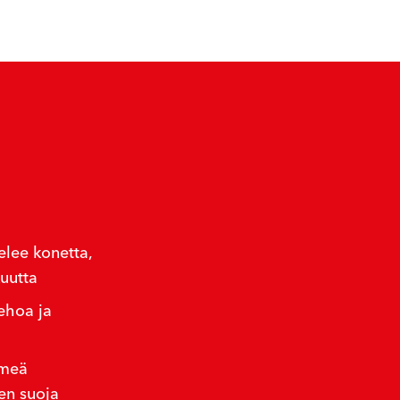
elee konetta,
kuutta
ehoa ja
hmeä
en suoja