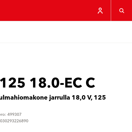
 125 18.0-EC C
lmahiomakone jarrulla 18,0 V, 125
ero: 499307
4030293226890