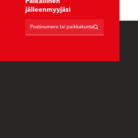
Paikallinen
jälleenmyyjäsi
Postinumero tai paikkakunta