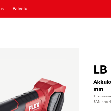
us
Palvelu
LB
Akkuku
mm
Tilausnum
EAN-nro: 