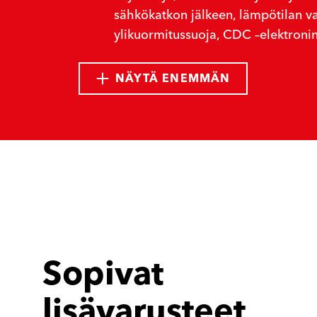
sähkökatkon jälkeen, lämpötilan va
ylikuormitussuoja, CDC –elektroni
NÄYTÄ ENEMMÄN
Sopivat
lisävarusteet