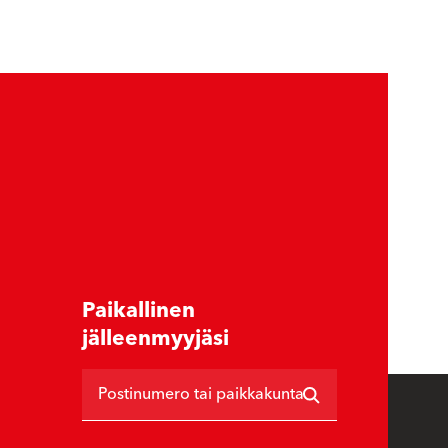
Paikallinen
jälleenmyyjäsi
Postinumero tai paikkakunta