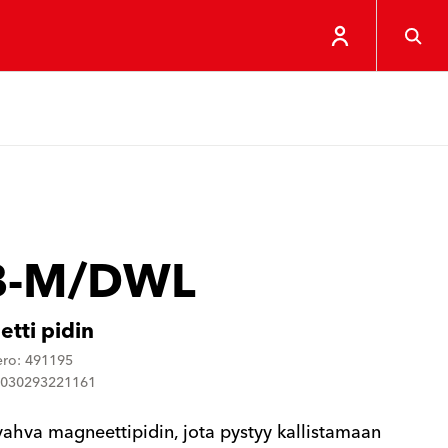
-M/DWL
tti pidin
ero: 491195
4030293221161
 vahva magneettipidin, jota pystyy kallistamaan