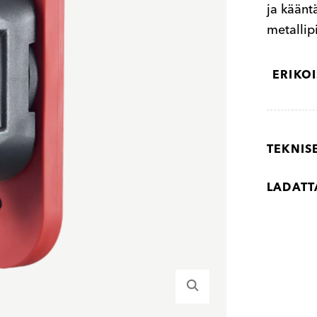
ja kään
metallip
ERIKO
TEKNIS
LADATT