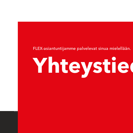
FLEX-asiantuntijamme palvelevat sinua mielellään.
Yhteystie