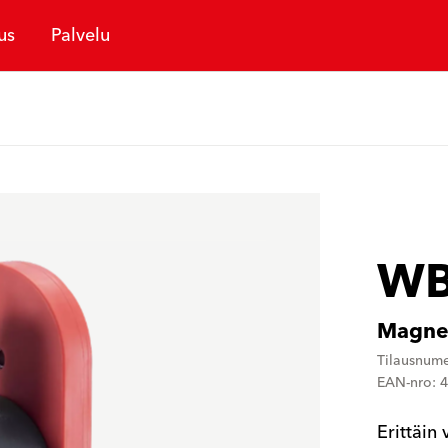
us
Palvelu
WB
Magnee
Tilausnum
EAN-nro: 
Erittäin