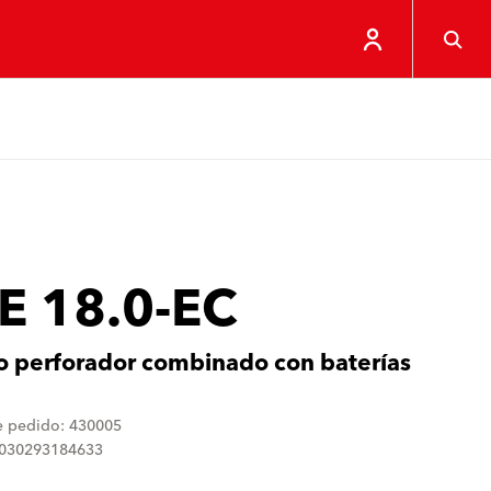
E 18.0-EC
lo perforador combinado con baterías
 pedido: 430005
4030293184633