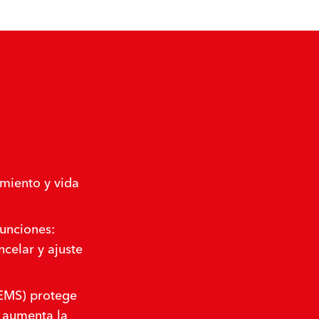
imiento y vida
funciones:
ncelar y ajuste
(EMS) protege
y aumenta la