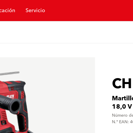
cación
Servicio
CH
Martil
18,0 V
Número de
N.º EAN: 