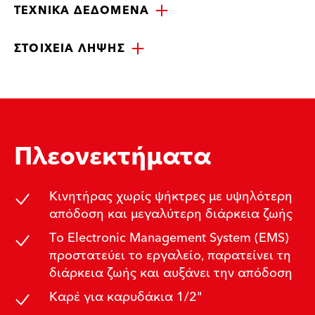
ΤΕΧΝΙΚΆ ΔΕΔΟΜΈΝΑ
ΣΤΟΙΧΕΊΑ ΛΉΨΗΣ
Πλεονεκτήματα
Κινητήρας χωρίς ψήκτρες με υψηλότερη
απόδοση και μεγαλύτερη διάρκεια ζωής
Το Electronic Management System (EMS)
προστατεύει το εργαλείο, παρατείνει τη
διάρκεια ζωής και αυξάνει την απόδοση
Καρέ για καρυδάκια 1/2"