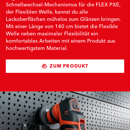
Schnellwechsel-Mechanismus für die FLEX PXE,
der Flexiblen Welle, kannst du alle
Lackoberflächen mühelos zum Glänzen bringen.
Mit einer Länge von 140 cm bietet die Flexible
Welle neben maximaler Flexibilität ein
komfortables Arbeiten mit einem Produkt aus
hochwertigstem Material.
ZUM PRODUKT