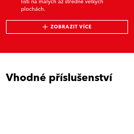
listí na malých až středně velkých
plochách.
ZOBRAZIT VÍCE
Vhodné příslušenství