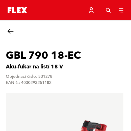
Zpět
GBL 790 18-EC
Aku-fukar na listí 18 V
Objednací číslo: 531278
EAN č.: 4030293251182