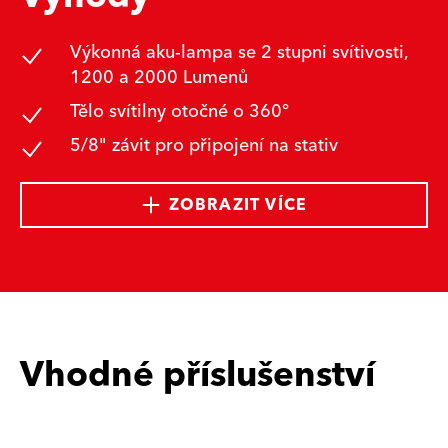
Výkonná aku-lampa se 2 stupni svítivosti,
1200 a 2000 Lumenů
Tělo svítilny otočné o 360°
5/8" závit pro připojení na stativ
ZOBRAZIT VÍCE
Vhodné příslušenství