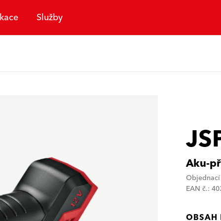
ikace
Služby
JS
Aku-př
Objednací 
EAN č.: 4
OBSAH