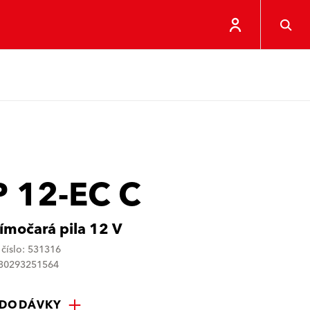
P 12-EC C
ímočará pila 12 V
číslo: 531316
030293251564
 DODÁVKY