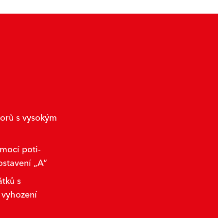
orů s vysokým
omocí poti-
ostavení „A“
tků s
 vyhození