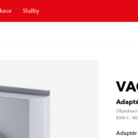
ikace
Služby
VA
Adapt
Objednací 
EAN č.: 4
Adaptér 