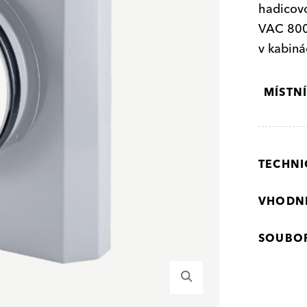
hadicov
VAC 800
v kabiná
MÍSTN
TECHNI
VHODN
SOUBOR