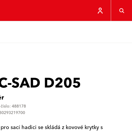
C-SAD D205
ér
číslo: 488178
030293219700
pro sací hadici se skládá z kovové krytky s