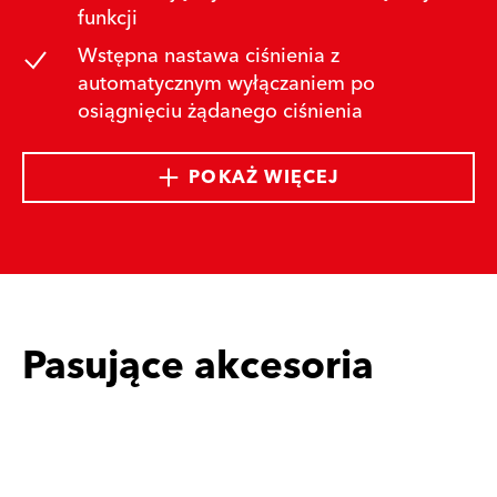
funkcji
Wstępna nastawa ciśnienia z
automatycznym wyłączaniem po
osiągnięciu żądanego ciśnienia
POKAŻ WIĘCEJ
Pasujące akcesoria