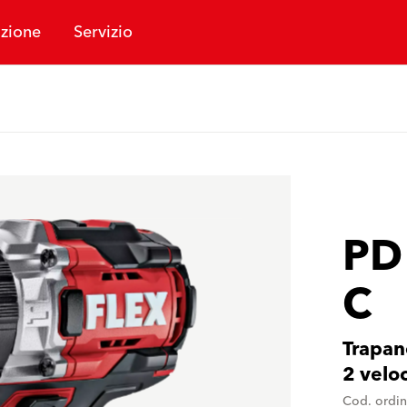
zione
Servizio
PD
C
Trapan
2 velo
Cod. ordi