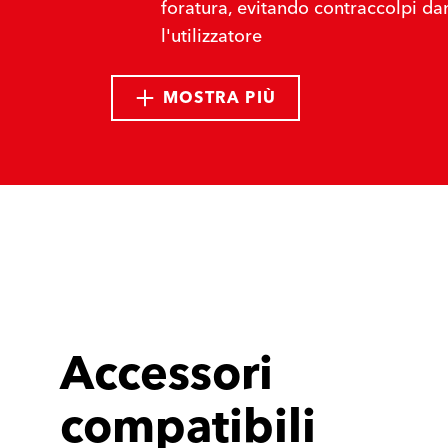
foratura, evitando contraccolpi da
l'utilizzatore
MOSTRA PIÙ
Accessori
compatibili