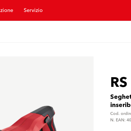
zione
Servizio
RS
Seghet
inserib
Cod. ordi
N. EAN: 4