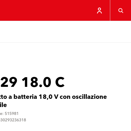
 29 18.0 C
to a batteria 18,0 V con oscillazione
ile
ne: 515981
030293236318