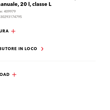
manuale, 20 l, classe L
ne: 409979
030293174795
TURA
IBUTORE IN LOCO
OAD