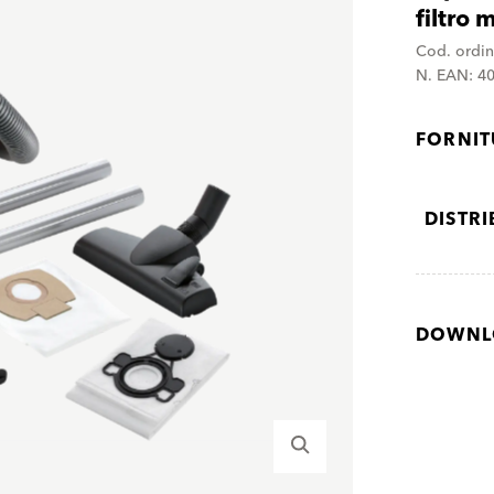
filtro 
Cod. ordi
N. EAN: 4
FORNI
DISTR
DOWNL