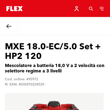
Indietro
MXE 18.0-EC/5.0 Set +
HP2 120
Mescolatore a batteria 18,0 V a 2 velocità con
selettore regime a 3 livelli
Cod. ordine: 495972
N. EAN: 4030293224520