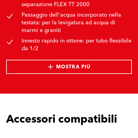
separazione FLEX TT 2000
Passaggio dell'acqua incorporato nella
testata: per la levigatura ad acqua di
marmi e graniti
Innesto rapido in ottone: per tubo flessibile
da 1/2
MOSTRA PIÙ
Accessori compatibili