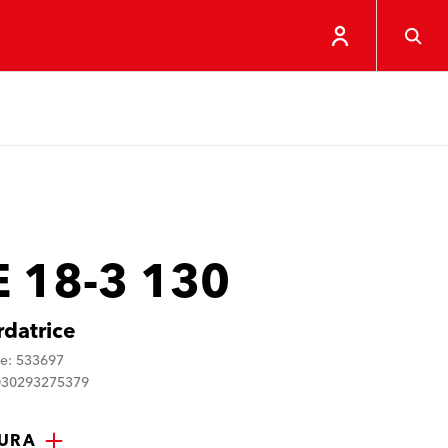
E 18-3 130
rdatrice
ne: 533697
030293275379
TURA