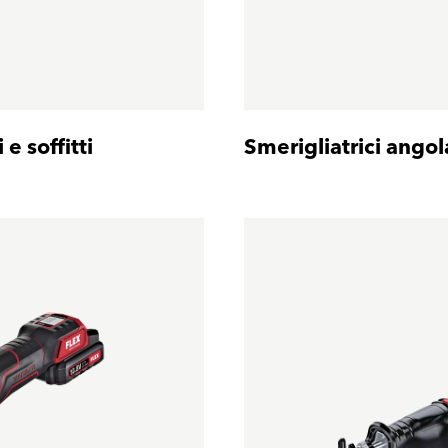
 e soffitti
Smerigliatrici angol