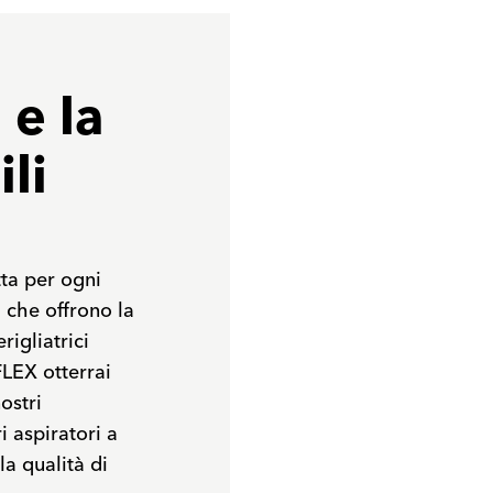
 e la
li
tta per ogni
a che offrono la
rigliatrici
FLEX otterrai
ostri
i aspiratori a
la qualità di