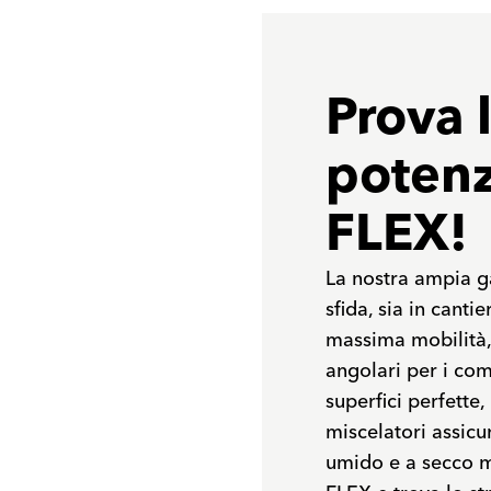
Prova 
potenz
FLEX!
La nostra ampia ga
sfida, sia in canti
massima mobilità, i
angolari per i comp
superfici perfette,
miscelatori assicur
umido e a secco ma