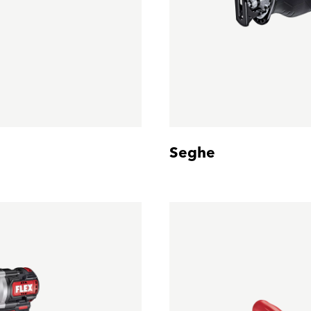
Seghe