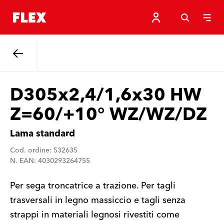
Indietro
D305x2,4/1,6x30 HW
Z=60/+10° WZ/WZ/DZ
Lama standard
Cod. ordine: 532635
N. EAN: 4030293264755
Per sega troncatrice a trazione. Per tagli
trasversali in legno massiccio e tagli senza
strappi in materiali legnosi rivestiti come